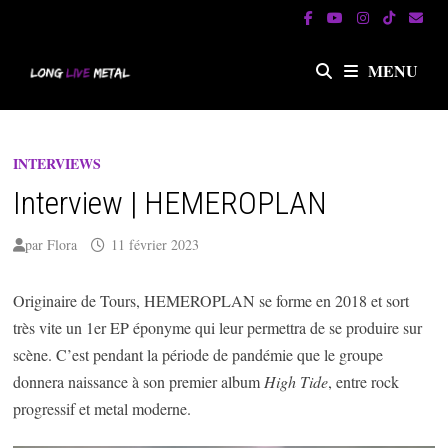
Passer
au
contenu
MENU
INTERVIEWS
Interview | HEMEROPLAN
par
Flora
11 février 2023
Originaire de Tours, HEMEROPLAN se forme en 2018 et sort
très vite un 1er EP éponyme qui leur permettra de se produire sur
scène. C’est pendant la période de pandémie que le groupe
donnera naissance à son premier album
High Tide
, entre rock
progressif et metal moderne.