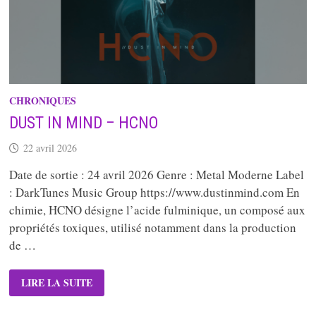
CHRONIQUES
DUST IN MIND – HCNO
22 avril 2026
Date de sortie : 24 avril 2026 Genre : Metal Moderne Label
: DarkTunes Music Group https://www.dustinmind.com En
chimie, HCNO désigne l’acide fulminique, un composé aux
propriétés toxiques, utilisé notamment dans la production
de …
DUST
LIRE LA SUITE
IN
MIND
–