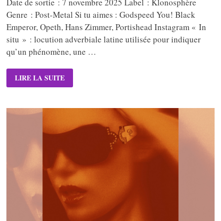
Date de sortie : 7 novembre 2025 Label : Klonosphère
Genre : Post-Metal Si tu aimes : Godspeed You! Black
Emperor, Opeth, Hans Zimmer, Portishead Instagram « In
situ » : locution adverbiale latine utilisée pour indiquer
qu’un phénomène, une …
MAUDITS
LIRE LA SUITE
–
IN
SITU