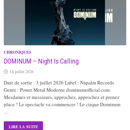
CHRONIQUES
DOMINUM – Night Is Calling
14 juillet 2026
Date de sortie : 3 juillet 2026 Label : Napalm Records
Genre : Power Metal Moderne dominumofficial.com
Mesdames et messieurs, approchez, approchez et prenez
place ! Le spectacle va commencer ! Le cirque Dominum
…
DOMINUM
LIRE LA SUITE
–