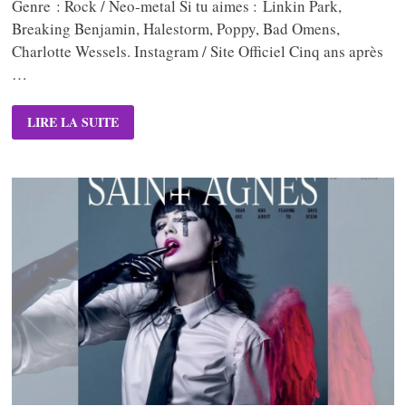
Genre : Rock / Neo-metal Si tu aimes : Linkin Park,
Breaking Benjamin, Halestorm, Poppy, Bad Omens,
Charlotte Wessels. Instagram / Site Officiel Cinq ans après
…
EVANESCENCE
LIRE LA SUITE
–
SANCTUARY