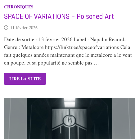
CHRONIQUES
SPACE OF VARIATIONS – Poisoned Art
11 février 2026
Date de sortie : 13 février 2026 Label : Napalm Records
Genre : Metalcore https://linktr.ee/spaceofvariations Cela
fait quelques années maintenant que le metalcore a le vent
en poupe, et sa popularité ne semble pas …
SPACE
LIRE LA SUITE
OF
VARIATIONS
–
POISONED
ART