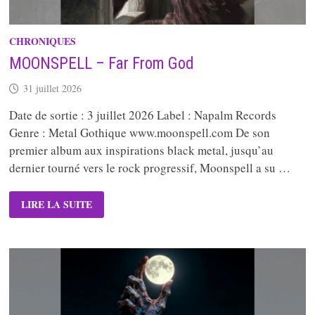
CHRONIQUES
MOONSPELL – Far From God
31 juillet 2026
Date de sortie : 3 juillet 2026 Label : Napalm Records
Genre : Metal Gothique www.moonspell.com De son
premier album aux inspirations black metal, jusqu’au
dernier tourné vers le rock progressif, Moonspell a su …
MOONSPELL
LIRE LA SUITE
–
FAR
FROM
GOD