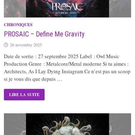
CHRONIQUES
PROSAIC – Define Me Gravity
26 novembre 2025
Date de sortie : 27 septembre 2025 Label : Owl Music
Production Genre : Metalcore/Metal moderne Si tu aimes :
Architects, As I Lay Dying Instagram Ce n’est pas un scoop
si je vous dis que depuis …
PROSAIC
LIRE LA SUITE
–
DEFINE
ME
GRAVITY