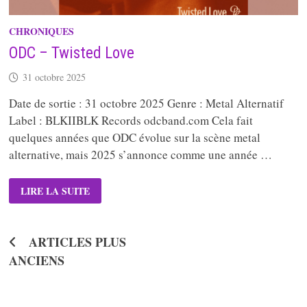
CHRONIQUES
ODC – Twisted Love
31 octobre 2025
Date de sortie : 31 octobre 2025 Genre : Metal Alternatif
Label : BLKIIBLK Records odcband.com Cela fait
quelques années que ODC évolue sur la scène metal
alternative, mais 2025 s’annonce comme une année …
ODC
LIRE LA SUITE
–
TWISTED
LOVE
Navigation
ARTICLES PLUS
des
ANCIENS
articles