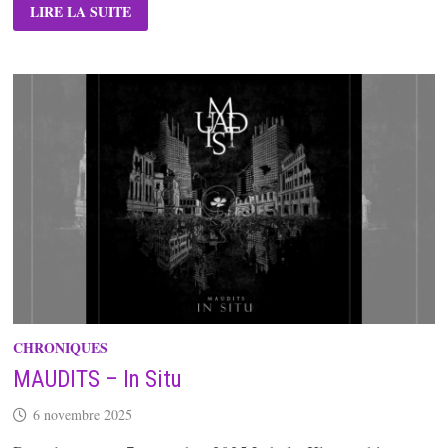
PROTOGONOS
LIRE LA SUITE
–
VEIL
1
–
FEARS
CHRONIQUES
MAUDITS – In Situ
6 novembre 2025