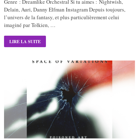
Genre : Dreamlike Orchestral Si tu aimes : Nightwish,
Delain, Auri, Danny Elfman Instagram Depuis toujours,
l’univers de la fantasy, et plus particulièrement celui
imaginé par Tolkien, …
EYE
LIRE LA SUITE
OF
MELIAN
–
FOREST
OF
FORGETTING