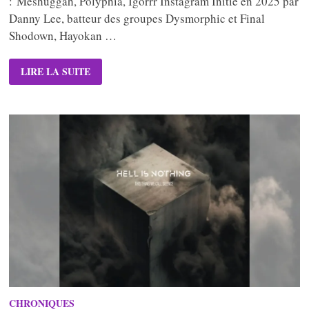
: Meshuggah, Polyphia, Igorrr Instagram Initié en 2025 par
Danny Lee, batteur des groupes Dysmorphic et Final
Shodown, Hayokan …
HAYOKAN
LIRE LA SUITE
–
HEART
OF
THE
FOREST
CHRONIQUES