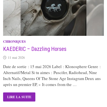
CHRONIQUES
KAEDERIC – Dazzling Horses
11 mai 2026
Date de sortie : 15 mai 2026 Label : Klonosphere Genre :
Alternatif/Metal Si tu aimes : Puscifer, Radiohead, Nine
Inch Nails, Queens Of The Stone Age Instagram Deux ans
après un premier EP, « It comes from the …
KAEDERIC
LIRE LA SUITE
–
DAZZLING
HORSES