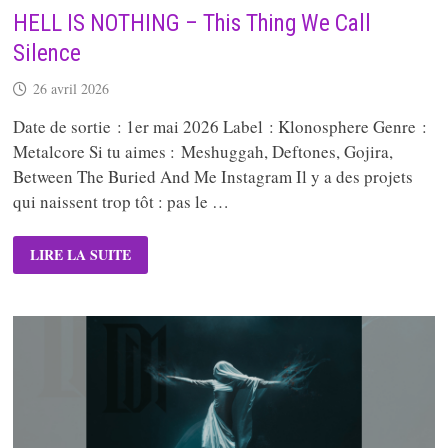
HELL IS NOTHING – This Thing We Call
Silence
26 avril 2026
Date de sortie : 1er mai 2026 Label : Klonosphere Genre :
Metalcore Si tu aimes : Meshuggah, Deftones, Gojira,
Between The Buried And Me Instagram Il y a des projets
qui naissent trop tôt : pas le …
HELL
LIRE LA SUITE
IS
NOTHING
–
THIS
THING
WE
CALL
SILENCE