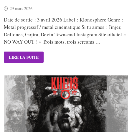
29 mars 2026
Date de sortie : 3 avril 2026 Label : Klonosphere Genre :
Metal progressif / metal cinématique Si tu aimes : Jinjer,
Deftones, Gojira, Devin Townsend Instagram Site officiel «
NO WAY OUT ! » Trois mots, trois screams …
NO
LIRE LA SUITE
TERROR
IN
THE
BANG
–
EXISTENCE