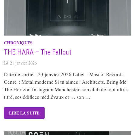
CHRONIQUES
THE HARA – The Fallout
21 janvier 2026
Date de sortie : 23 janvier 2026 Label : Mascot Records
Genre : Metal moderne Si tu aimes : Architects, Bring Me
The Horizon Instagram Manchester, son club de foot ultra-
titré, ses édifices médiévaux et … son …
THE
LIRE LA SUITE
HARA
–
THE
FALLOUT