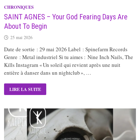
CHRONIQUES
SAINT AGNES – Your God Fearing Days Are
About To Begin
25 mai 2026
Date de sortie : 29 mai 2026 Label : Spinefarm Records
Genre : Metal industriel Si tu aimes : Nine Inch Nails, The
Kills Instagram « Un soleil qui revient après une nuit
entière à danser dans un nightclub », …
SAINT
LIRE LA SUITE
AGNES
–
YOUR
GOD
FEARING
DAYS
ARE
ABOUT
TO
BEGIN