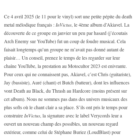
Ce 4 avril 2025 (le 11 pour le vinyl) sort une petite pépite du death
metal mélodique français :
InVictus
, le 4ème album d’Akiavel. La
découverte de ce groupe en janvier un peu par hasard (j’écoutais
Arch Enemy sur YouTube) fut un coup de foudre musical. Cela
faisait longtemps qu’un groupe ne m’avait pas donné autant de
plaisir… Un conseil, prenez le temps de les regarder sur leur
chaîne YouTube, la prestation au Motocultor 2023 est enivrante.
Pour ceux qui ne connaissent pas, Akiavel, c’est Chris (guitariste),
Jay (bassiste), Auré (chant) et Butch (batteur), dont les influences
vont Death au Black, du Thrash au Hardcore (moins présent sur
cet album). Nous ne sommes pas dans des univers musicaux des
plus softs où le chant clair a sa place. S’ils ont pris le temps pour
construire
InVictus
, la signature avec le label Verycords leur a
ouvert un nouveau champ des possibles, un nouveau regard
extérieur, comme celui de Stéphane Buriez (LoudBlast) pour