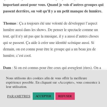
important aussi pour vous. Quand je vois d’autres groupes qui
passent derrière, on voit qu’il y a un petit manque de lumière.
Thomas
: Ça a toujours été une volonté de développer l’aspect
lumière aussi dans les shows. De penser le spectacle comme un
tout, qu’il n’y ait pas que la musique, il y a aussi d’autres choses
qui se passent. Ça aide à créer une identité scénique aussi. Si
demain, on est connu pour être le groupe qui a un beau jeu de
lumière, c’est cool.
Dam
: Si on est connus pour être ceux qui aveuglent (rires). On a
toujours été un groupe de live, finalement. On a fait du mieux
Nous utilisons des cookies afin de vous offrir la meilleure
qu’on pouvait pour essayer de faire un spectacle qui peut plaire au
expérience possible. En cliquant sur «Accepter», vous consentez à
leur utilisation.
public. Avec qui on peut communiquer pour de vrai. Il peut y avoir
des échanges. On ne parle pas forcément que de paroles. Des
PARAMETRES
ACCEPTER
REFUSER
regards, des choses qui se passent, quelque chose de vivant. On
essaie de faire ça, d’échanger l’énergie. Surtout aujourd’hui. Si tu