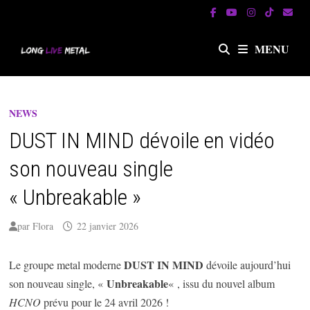
Passer
au
contenu
MENU
NEWS
DUST IN MIND dévoile en vidéo
son nouveau single
« Unbreakable »
par
Flora
22 janvier 2026
DUST IN MIND
Le groupe metal moderne
dévoile aujourd’hui
Unbreakable
son nouveau single, «
« , issu du nouvel album
HCNO
prévu pour le 24 avril 2026 !