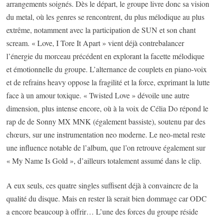
arrangements soignés. Dès le départ, le groupe livre donc sa vision
du metal, où les genres se rencontrent, du plus mélodique au plus
extrême, notamment avec la participation de SUN et son chant
scream. « Love, I Tore It Apart » vient déjà contrebalancer
l’énergie du morceau précédent en explorant la facette mélodique
et émotionnelle du groupe. L’alternance de couplets en piano-voix
et de refrains heavy oppose la fragilité et la force, exprimant la lutte
face à un amour toxique. « Twisted Love » dévoile une autre
dimension, plus intense encore, où à la voix de Célia Do répond le
rap de de Sonny MX MNK (également bassiste), soutenu par des
chœurs, sur une instrumentation neo moderne. Le neo-metal reste
une influence notable de l’album, que l’on retrouve également sur
« My Name Is Gold », d’ailleurs totalement assumé dans le clip.
A eux seuls, ces quatre singles suffisent déjà à convaincre de la
qualité du disque. Mais en rester là serait bien dommage car ODC
a encore beaucoup à offrir… L’une des forces du groupe réside