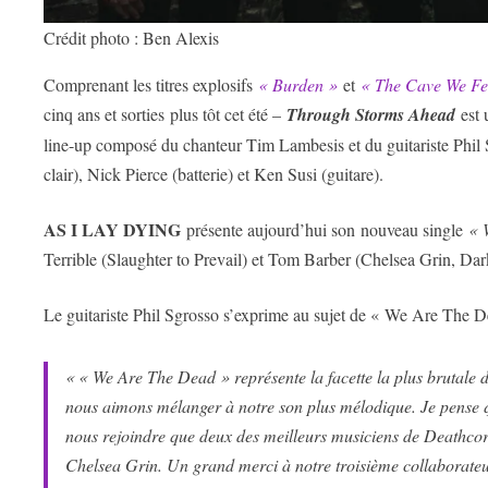
Crédit photo : Ben Alexis
Comprenant les titres explosifs
« Burden »
et
« The Cave We Fe
cinq ans et sorties plus tôt cet été –
Through Storms Ahead
est 
line-up composé du chanteur Tim Lambesis et du guitariste Phil
clair), Nick Pierce (batterie) et Ken Susi (guitare).
AS I LAY DYING
présente aujourd’hui son nouveau single
« 
Terrible (Slaughter to Prevail) et Tom Barber (Chelsea Grin, Dar
Le guitariste Phil Sgrosso s’exprime au sujet de « We Are The D
« « We Are The Dead » représente la facette la plus brutale 
nous aimons mélanger à notre son plus mélodique. Je pense q
nous rejoindre que deux des meilleurs musiciens de Deathcor
Chelsea Grin. Un grand merci à notre troisième collaborateur