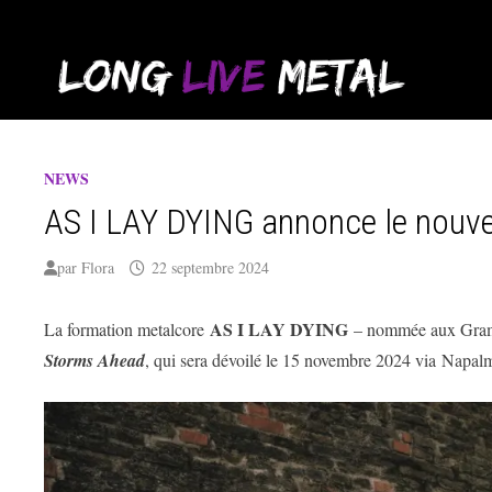
Passer
au
contenu
NEWS
AS I LAY DYING annonce le nouv
par
Flora
22 septembre 2024
AS I LAY DYING
La formation metalcore
– nommée aux Gramm
Storms Ahead
, qui sera dévoilé le 15 novembre 2024 via Napal