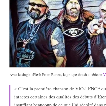
Avec le single «Flesh From Bone», le groupe thrash américain
V
« C’est la première chanson de VIO-LENCE que j
intactes certaines des qualités des débuts d’Et
insufflant beaucoup de ce que j’ai récolté dans 