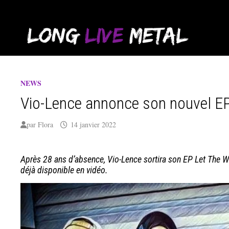
Passer
au
contenu
NEWS
Vio-Lence annonce son nouvel EP
par
Flora
14 janvier 2022
Après 28 ans d’absence, Vio-Lence sortira son EP Let The Wo
déjà disponible en vidéo.