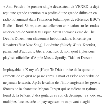
« Anti-Fetish », le premier single dévastateur de VEXED, a déjà
reçu une grande attention et a profité d’une grande diffusion en
radio notamment dans l’émission britannique de référence BBC’s
Radio 1 Rock Show, et est actuellement en rotation sur les ondes
américaines de SiriusXM Liquid Metal et classé 6ème de The
Devil’s Dozen, leur classement hebdomadaire. Encensé par
Revolver (
Best New Song
), Loudwire (
Weekly Wire
), Knotfest,
parmi tant d’autres, le titre a bénéficié de son ajout à plusieurs
playlists officielles d’Apple Music, Spotify, Tidal, et Deezer.
Impitoyable, « X my <3 (Hope To Die) » traite de la question
éternelle de ce qu’il se passe après la mort et l’idée acceptable de
ne jamais le savoir. Après le calme de l’intro surgissent les growls
féroces de la chanteuse Megan Targett qui se mêlent au rythme
lourd de la batterie et des guitares au son électronique. Sa voix aux
multiples facettes crée un paysage sonore captivant et agité.