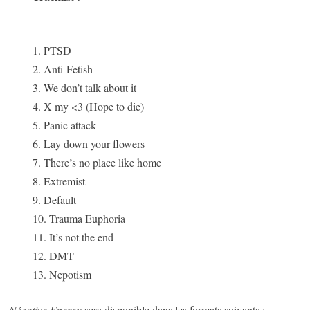
1. PTSD
2. Anti-Fetish
3. We don’t talk about it
4. X my <3 (Hope to die)
5. Panic attack
6. Lay down your flowers
7. There’s no place like home
8. Extremist
9. Default
10. Trauma Euphoria
11. It’s not the end
12. DMT
13. Nepotism
Négative Energy
sera disponible dans les formats suivants :