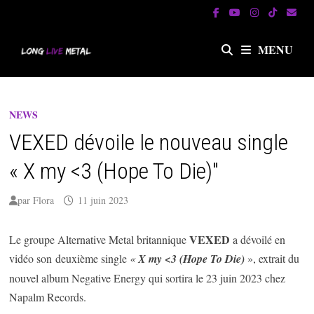
Passer
au
contenu
MENU
NEWS
VEXED dévoile le nouveau single
« X my <3 (Hope To Die)"
par
Flora
11 juin 2023
VEXED
Le groupe Alternative Metal britannique
a dévoilé en
vidéo son deuxième single
«
X my <3 (Hope To Die)
», extrait du
nouvel album Negative Energy qui sortira le 23 juin 2023 chez
Napalm Records.