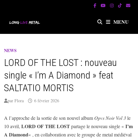
Passer
au
contenu
MENU
NEWS
LORD OF THE LOST : nouveau
single « I’m A Diamond » feat
SALTATIO MORTIS
par
Flora
6 février 2026
A l’approche de la sortie de son nouvel album
Opvs Noir Vol 3
le
LORD OF THE LOST
I’m
10 avril,
partage le nouveau single «
A Diamond
« , en collaboration avec le groupe de metal médiéval