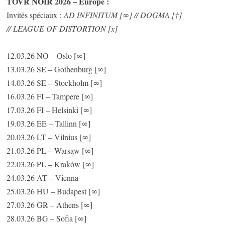
TOVR NOIR 2026 – Europe :
Invités spéciaux :
AD INFINITUM [∞] // DOGMA [†]
// LEAGUE OF DISTORTION [x]
12.03.26 NO – Oslo [∞]
13.03.26 SE – Gothenburg [∞]
14.03.26 SE – Stockholm [∞]
16.03.26 FI – Tampere [∞]
17.03.26 FI – Helsinki [∞]
19.03.26 EE – Tallinn [∞]
20.03.26 LT – Vilnius [∞]
21.03.26 PL – Warsaw [∞]
22.03.26 PL – Kraków [∞]
24.03.26 AT – Vienna
25.03.26 HU – Budapest [∞]
27.03.26 GR – Athens [∞]
28.03.26 BG – Sofia [∞]