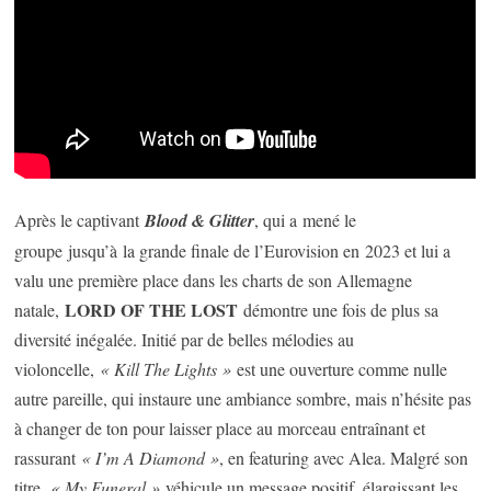
Après le captivant
Blood & Glitter
, qui a mené le
groupe jusqu’à la grande finale de l’Eurovision en 2023 et lui a
valu une première place dans les charts de son Allemagne
LORD OF THE LOST
natale,
démontre une fois de plus sa
diversité inégalée. Initié par de belles mélodies au
violoncelle,
« Kill The Lights »
est une ouverture comme nulle
autre pareille, qui instaure une ambiance sombre, mais n’hésite pas
à changer de ton pour laisser place au morceau entraînant et
rassurant
« I’m A Diamond »
, en featuring avec Alea. Malgré son
titre,
« My Funeral »
véhicule un message positif, élargissant les