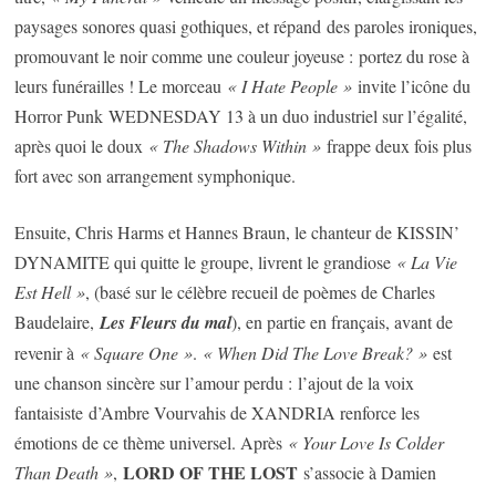
paysages sonores quasi gothiques, et répand des paroles ironiques,
promouvant le noir comme une couleur joyeuse : portez du rose à
leurs funérailles ! Le morceau
« I Hate People »
invite l’icône du
Horror Punk WEDNESDAY 13 à un duo industriel sur l’égalité,
après quoi le doux
« The Shadows Within »
frappe deux fois plus
fort avec son arrangement symphonique.
Ensuite, Chris Harms et Hannes Braun, le chanteur de KISSIN’
DYNAMITE qui quitte le groupe, livrent le grandiose
« La Vie
Est Hell »
, (basé sur le célèbre recueil de poèmes de Charles
Baudelaire,
Les Fleurs du mal
), en partie en français, avant de
revenir à
« Square One »
.
« When Did The Love Break? »
est
une chanson sincère sur l’amour perdu : l’ajout de la voix
fantaisiste d’Ambre Vourvahis de XANDRIA renforce les
émotions de ce thème universel. Après
« Your Love Is Colder
LORD OF THE LOST
Than Death »
,
s’associe à Damien