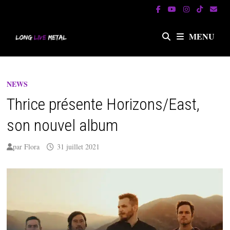
Passer
au
contenu
MENU
NEWS
Thrice présente Horizons/East,
son nouvel album
par
Flora
31 juillet 2021