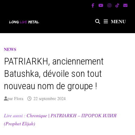
Passer
au
contenu
MENU
NEWS
PATRIARKH, anciennement
Batushka, dévoile son tout
nouveau nom de groupe !
par
Flora
22 septembre 2024
Lire aussi :
Chronique | PATRIARKH – ПРОРОК ИЛИЯ
(Prophet Elijah)