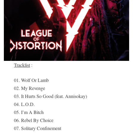
Tracklist
:
01. Wolf Or Lamb
02. My Revenge
03. It Hurts So Good (feat. Annisokay)
04. L.O.D.
05. I’m A Bitch
06. Rebel By Choice
07. Solitary Confinement