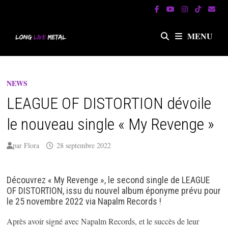
Passer
au
contenu
MENU
NEWS
LEAGUE OF DISTORTION dévoile
le nouveau single « My Revenge »
par
Flora
28 septembre 2022
Découvrez « My Revenge », le second single de LEAGUE
OF DISTORTION, issu du nouvel album éponyme prévu pour
le 25 novembre 2022 via Napalm Records !
Après avoir signé avec Napalm Records, et le succès de leur