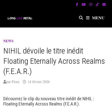
Passer
au
contenu
MENU
NEWS
NIHIL dévoile le titre inédit
Floating Eternally Across Realms
(F.E.A.R.)
par
Flora
14 février 2026
Découvrez le clip du nouveau titre inédit de NIHIL :
Floating Eternally Across Realms (F.E.A.R.).