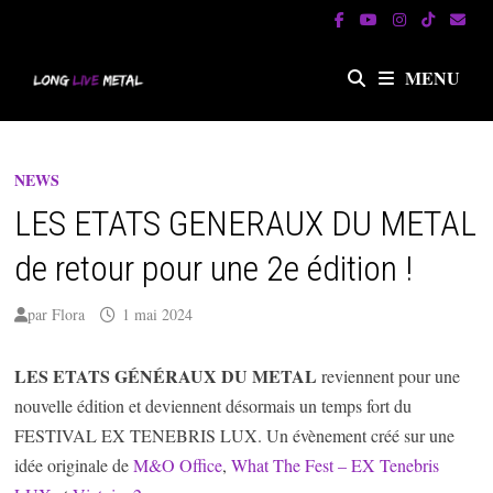
Passer
au
contenu
MENU
NEWS
LES ETATS GENERAUX DU METAL
de retour pour une 2e édition !
par
Flora
1 mai 2024
LES ETATS GÉNÉRAUX DU METAL
reviennent pour une
nouvelle édition et deviennent désormais un temps fort du
FESTIVAL EX TENEBRIS LUX. Un évènement créé sur une
idée originale de
M&O Office
,
What The Fest – EX Tenebris