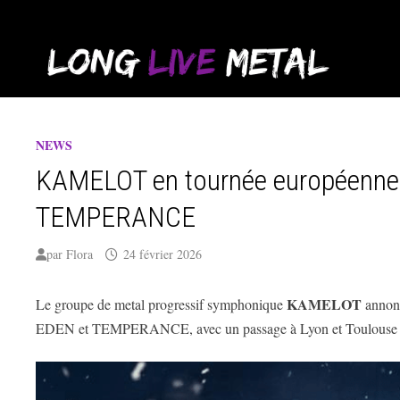
Passer
au
contenu
NEWS
KAMELOT en tournée européenne
TEMPERANCE
par
Flora
24 février 2026
KAMELOT
Le groupe de metal progressif symphonique
annonc
EDEN et TEMPERANCE, avec un passage à Lyon et Toulouse 