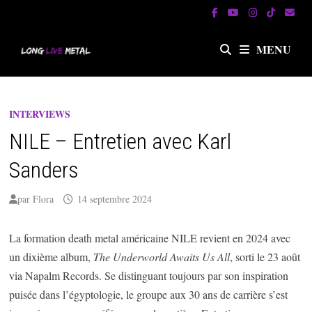
Passer
au
contenu
MENU
INTERVIEWS
NILE – Entretien avec Karl
Sanders
par
Flora
14 septembre 2024
La formation death metal américaine NILE revient en 2024 avec
un dixième album,
The Underworld Awaits Us All
, sorti le 23 août
via Napalm Records. Se distinguant toujours par son inspiration
puisée dans l’égyptologie, le groupe aux 30 ans de carrière s’est