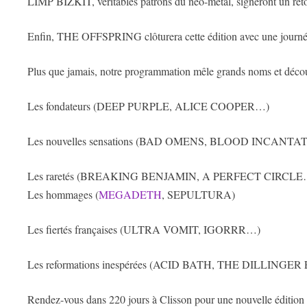
LIMP BIZKIT, véritables patrons du néo-metal, signeront un retou
Enfin, THE OFFSPRING clôturera cette édition avec une journé
Plus que jamais, notre programmation mêle grands noms et décou
Les fondateurs (DEEP PURPLE, ALICE COOPER…)
Les nouvelles sensations (BAD OMENS, BLOOD INCANT
Les raretés (BREAKING BENJAMIN, A PERFECT CIRCLE
Les hommages (
MEGADETH
, SEPULTURA)
Les fiertés françaises (ULTRA VOMIT, IGORRR…)
Les reformations inespérées (ACID BATH, THE DILLINGE
Rendez-vous dans 220 jours à Clisson pour une nouvelle édition d