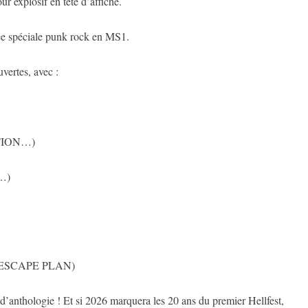
r explosif en tête d’affiche.
e spéciale punk rock en MS1.
vertes, avec :
ATION…)
…)
R ESCAPE PLAN)
’anthologie ! Et si 2026 marquera les 20 ans du premier Hellfest,