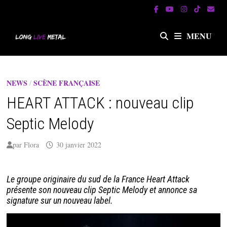
Passer
au
contenu
MENU
NEWS
/
SCÈNE FRANÇAISE
HEART ATTACK : nouveau clip
Septic Melody
par
Flora
30 janvier 2022
Le groupe originaire du sud de la France Heart Attack
présente son nouveau clip Septic Melody et annonce sa
signature sur un nouveau label.