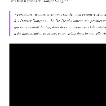
Dr. Dead à propos de
Danger Danger
:
« Personnes vivantes, avez-vous survécu à la première séanc
à « Danger Danger » – Le Dr. Dead a amené son premier zombie
qui ne se doutait de rien, dans des conditions hors laboratoire
a été documenté avec succès et est visible dans la nouvelle 