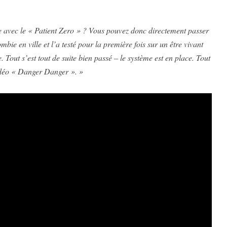
e avec le « Patient Zero » ? Vous pouvez donc directement passer
 en ville et l’a testé pour la première fois sur un être vivant
. Tout s’est tout de suite bien passé – le système est en place. Tout
vidéo « Danger Danger ». »