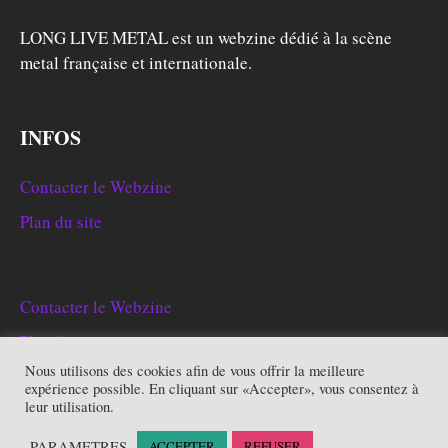
LONG LIVE METAL est un webzine dédié à la scène
metal française et internationale.
INFOS
Contacter le Webzine
Plan du site
Contacter le Webzine
Plan du site
Nous utilisons des cookies afin de vous offrir la meilleure
expérience possible. En cliquant sur «Accepter», vous consentez à
leur utilisation.
Copyright © 2026
Long Live Metal
. Alimenté par
WordPress
et
PARAMETRES
ACCEPTER
REFUSER