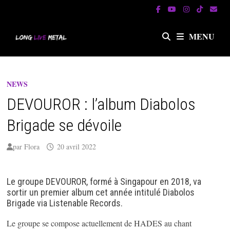
Passer
au
contenu
MENU
NEWS
DEVOUROR : l’album Diabolos
Brigade se dévoile
par
Flora
20 avril 2022
Le groupe DEVOUROR, formé à Singapour en 2018, va
sortir un premier album cet année intitulé Diabolos
Brigade via Listenable Records.
Le groupe se compose actuellement de HADES au chant