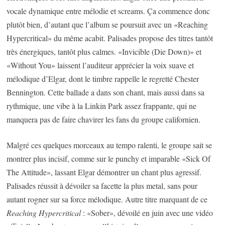
vocale dynamique entre mélodie et screams. Ça commence donc
plutôt bien, d’autant que l’album se poursuit avec un «Reaching
Hypercritical» du même acabit. Palisades propose des titres tantôt
très énergiques, tantôt plus calmes. «Invicible (Die Down)» et
«Without You» laissent l’auditeur apprécier la voix suave et
mélodique d’Elgar, dont le timbre rappelle le regretté Chester
Bennington. Cette ballade a dans son chant, mais aussi dans sa
rythmique, une vibe à la Linkin Park assez frappante, qui ne
manquera pas de faire chavirer les fans du groupe californien.
Malgré ces quelques morceaux au tempo ralenti, le groupe sait se
montrer plus incisif, comme sur le punchy et imparable «Sick Of
The Attitude», lassant Elgar démontrer un chant plus agressif.
Palisades réussit à dévoiler sa facette la plus metal, sans pour
autant rogner sur sa force mélodique. Autre titre marquant de ce
Reaching Hypercritical
: «Sober», dévoilé en juin avec une vidéo