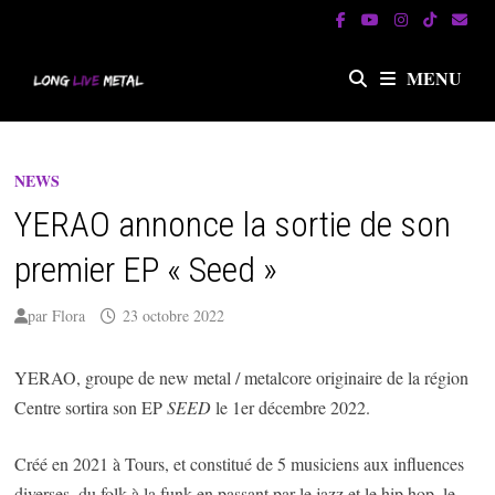
Passer
au
contenu
MENU
NEWS
YERAO annonce la sortie de son
premier EP « Seed »
par
Flora
23 octobre 2022
YERAO, groupe de new metal / metalcore originaire de la région
Centre sortira son EP
SEED
le 1er décembre 2022.
Créé en 2021 à Tours, et constitué de 5 musiciens aux influences
diverses, du folk à la funk en passant par le jazz et le hip hop, le