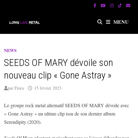
Passer
au
contenu
MENU
NEWS
SEEDS OF MARY dévoile son
nouveau clip « Gone Astray »
par
Flora
15 février 2023
Le groupe rock metal alternatif SEEDS OF MARY dévoile avec
« Gone Astray » un ultime clip issu de son dernier album
Serendipity (2020).
Seeds Of Mary plantent et récoltent sans se laisser déborder par