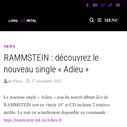
Passer
au
contenu
MENU
NEWS
RAMMSTEIN : découvrez le
nouveau single « Adieu »
par
Flora
27 novembre 2022
Le nouveau single « Adieu » issu du nouvel album
Zeit
de
RAMMSTEIN sort en vinyle 10″ et CD incluant 2 remixes
inédits. Le tout est actuellement disponible en commande :
https://rammstein.lnk.to/Adieu-fr