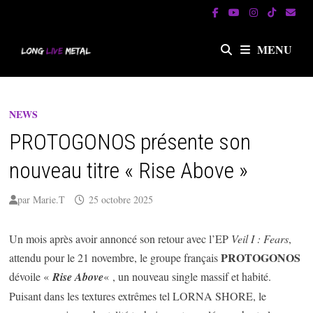
Passer
au
contenu
MENU
NEWS
PROTOGONOS présente son
nouveau titre « Rise Above »
par
Marie.T
25 octobre 2025
Un mois après avoir annoncé son retour avec l’EP
Veil I : Fears
,
PROTOGONOS
attendu pour le 21 novembre, le groupe français
dévoile «
Rise Above
« , un nouveau single massif et habité.
Puisant dans les textures extrêmes tel LORNA SHORE, le