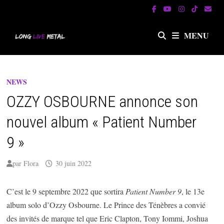
Passer
au
contenu
MENU
NEWS
OZZY OSBOURNE annonce son
nouvel album « Patient Number
9 »
par
Flora
30 juin 2022
C’est le 9 septembre 2022 que sortira
Patient Number 9
, le 13e
album solo d’Ozzy Osbourne. Le Prince des Ténèbres a convié
des invités de marque tel que Eric Clapton, Tony Iommi, Joshua