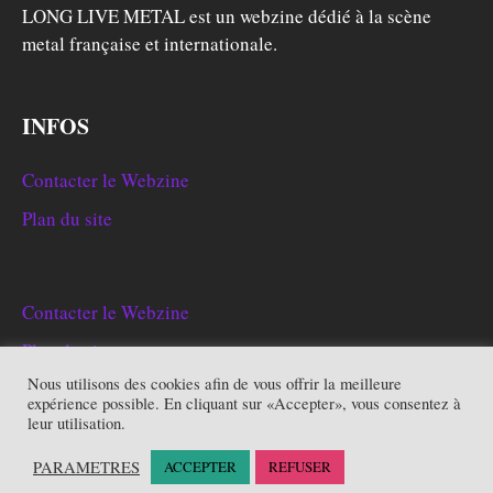
LONG LIVE METAL est un webzine dédié à la scène
metal française et internationale.
INFOS
Contacter le Webzine
Plan du site
Contacter le Webzine
Plan du site
Nous utilisons des cookies afin de vous offrir la meilleure
expérience possible. En cliquant sur «Accepter», vous consentez à
leur utilisation.
Copyright © 2026
Long Live Metal
. Alimenté par
WordPress
et
PARAMETRES
ACCEPTER
REFUSER
Bam
.