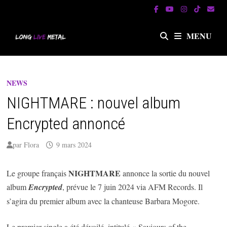
Passer
au
contenu
MENU
NEWS
NIGHTMARE : nouvel album
Encrypted annoncé
par
Flora
9 mars 2024
NIGHTMARE
Le groupe français
annonce la sortie du nouvel
album
Encrypted
, prévue le 7 juin 2024 via AFM Records. Il
s’agira du premier album avec la chanteuse Barbara Mogore.
Le premier single a été dévoilé, intitulé « Saviours of the