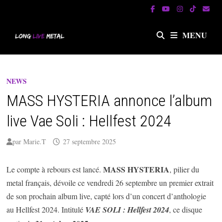
Passer
au
contenu
MENU
NEWS
MASS HYSTERIA annonce l’album
live Vae Soli : Hellfest 2024
par
Marie.T
27 septembre 2025
MASS HYSTERIA
Le compte à rebours est lancé.
, pilier du
metal français, dévoile ce vendredi 26 septembre un premier extrait
de son prochain album live, capté lors d’un concert d’anthologie
au Hellfest 2024. Intitulé
VAE SOLI : Hellfest 2024
, ce disque