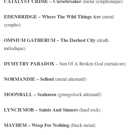
CATALYST CRIME
– Cursebreaker
(metal symphonique)
EDENBRIDGE
– Where The Wild Things Are
(metal
sympho)
OMNIUM GATHERUM
– The Darkest City
(death
mélodique)
DYMYTRY PARADOX
– Sun Of A Broken God (metalcore)
NORMANDIE
– Sellout
(metal alternatif)
MOONBALL
– Seahaven
(grunge/rock alternatif)
LYNCH MOB
– Saints And Sinners
(hard rock)
MAYHEM
– Weep For Nothing
(black metal)