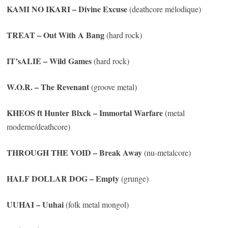
KAMI NO IKARI
– Divine Excuse
(deathcore mélodique)
TREAT
– Out With A Bang
(hard rock)
IT’sALIE
– Wild Games
(hard rock)
W.O.R.
– The Revenant
(groove metal)
KHEOS
ft
Hunter Blxck
– Immortal Warfare
(metal
moderne/deathcore)
THROUGH THE VOID
– Break Away
(nu-metalcore)
HALF DOLLAR DOG
– Empty
(grunge)
UUHAI
– Uuhai
(folk metal mongol)