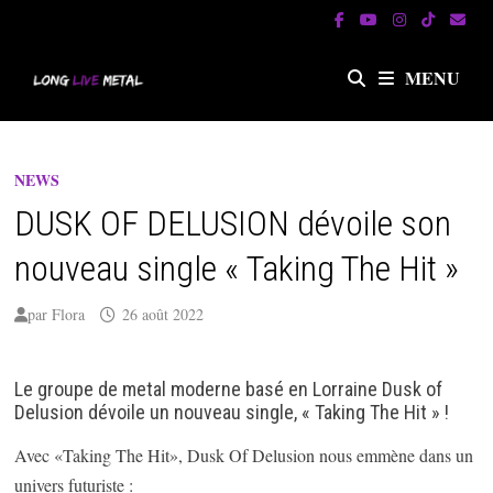
Passer
au
contenu
MENU
NEWS
DUSK OF DELUSION dévoile son
nouveau single « Taking The Hit »
par
Flora
26 août 2022
Le groupe de metal moderne basé en Lorraine Dusk of
Delusion dévoile un nouveau single, « Taking The Hit » !
Avec «Taking The Hit», Dusk Of Delusion nous emmène dans un
univers futuriste :