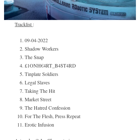
Tracklist
:
09-04-2022
Shadow Workers
The Snap
£1ONH€4RT_B4$T4RD
Tinplate Soldiers
Legal Slaves
Taking The Hit
Market Street
The Hatred Confession
For The Flesh, Press Repeat
Erotic Infusion