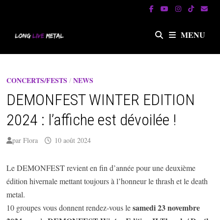
Passer
au
contenu
MENU
CONCERTS/FESTS
/
NEWS
DEMONFEST WINTER EDITION
2024 : l’affiche est dévoilée !
par
Flora
10 août 2024
Le DEMONFEST revient en fin d’année pour une deuxième
édition hivernale mettant toujours à l’honneur le thrash et le death
metal.
samedi 23 novembre
10 groupes vous donnent rendez-vous le