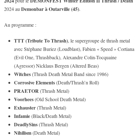
2024
DEMONFEST Winter Edition II Thrash / Death
pour le
Demonbar à Outarville (45)
2024 au
.
Au programme :
TTT (Tribute To Thrash)
, le supergroupe de thrash metal
avec Stéphane Buriez (Loudblast), Fabien « Speed » Cortiana
(Evil One, Thrashback), Alexandre Colin-Tocquaine
(Agressor) Nicklaus Bergen (Altered Beas)
Witches
(Thrash Death Metal Band since 1986)
Corrosive Elements
(Death/Thrash’n Roll)
PRAETOR
(Thrash Metal)
Voorhees
(Old School Death Metal)
Exhauster
(Thrash Metal)
Infamie
(Black/Death Metal)
DeadlySins
(Thrash Metal)
Nihilism
(Death Metal)