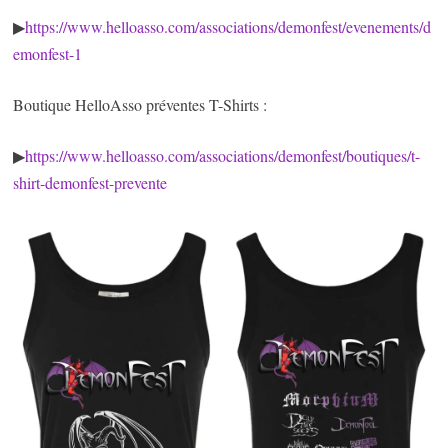
▶
https://www.helloasso.com/associations/demonfest/evenements/d
emonfest-1
Boutique HelloAsso préventes T-Shirts :
▶
https://www.helloasso.com/associations/demonfest/boutiques/t-
shirt-demonfest-prevente