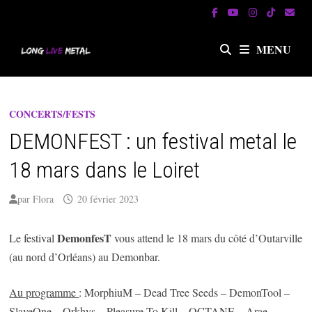
Passer
au
contenu
MENU
CONCERTS/FESTS
DEMONFEST : un festival metal le
18 mars dans le Loiret
par
Flora
20 février 2023
DemonfesT
Le festival
vous attend le 18 mars du côté d’Outarville
(au nord d’Orléans) au Demonbar.
Au programme
: MorphiuM – Dead Tree Seeds – DemonTool –
SlaveOne – Orkhys – Pleasure To Kill – OCTANE – Arae –