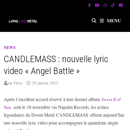
Passer
au
contenu
MENU
NEWS
CANDLEMASS : nouvelle lyric
video « Angel Battle »
par
Flora
29 janvier 2023
Après l’excellent accueil réservé à leur dernier album
Sweet Evil
Sun
, sorti le 18 novembre via Napalm Records, les icônes
légendaires du Doom Metal CANDLEMASS offrent aujourd’hui
une nouvelle lyric video pour accompagner le quatrième single