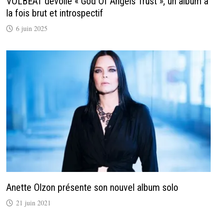
VOLBEAT dévoile « God Of Angels Trust », un album à
la fois brut et introspectif
6 juin 2025
Anette Olzon présente son nouvel album solo
21 juin 2021