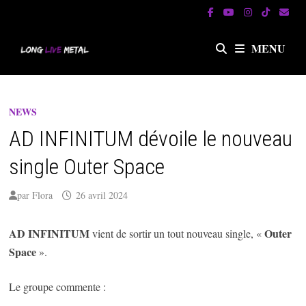
Passer
au
contenu
MENU
NEWS
AD INFINITUM dévoile le nouveau
single Outer Space
par
Flora
26 avril 2024
AD INFINITUM
Outer
vient de sortir un tout nouveau single, «
Space
».
Le groupe commente :